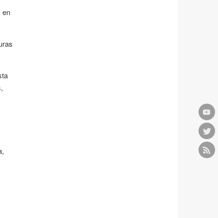
s en
guras
sta
,
a,