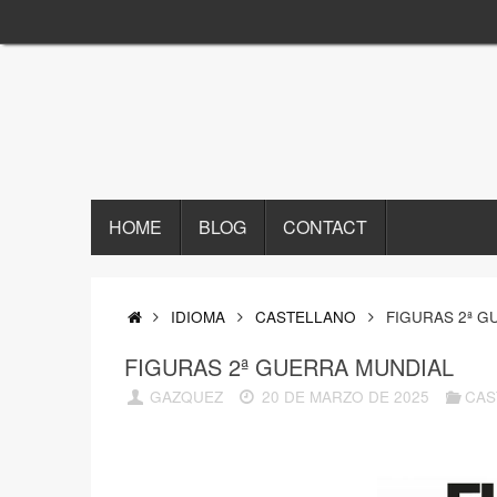
Saltar
al
contenido
SALTAR
HOME
BLOG
CONTACT
AL
CONTENIDO
INICIO
IDIOMA
CASTELLANO
FIGURAS 2ª G
FIGURAS 2ª GUERRA MUNDIAL
GAZQUEZ
20 DE MARZO DE 2025
CAS