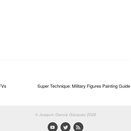
.
AFVs
Super Technique: Military Figures Painting Guid
© Joaquín García Gázquez 2026