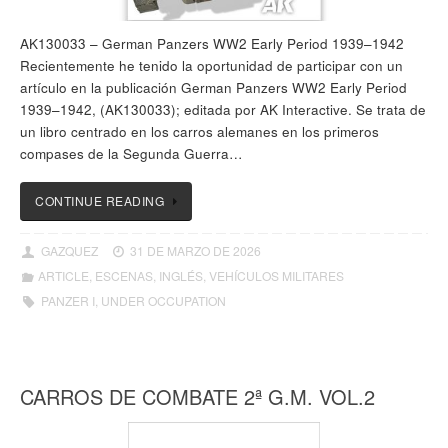
AK130033 – German Panzers WW2 Early Period 1939–1942
Recientemente he tenido la oportunidad de participar con un
artículo en la publicación German Panzers WW2 Early Period
1939–1942, (AK130033); editada por AK Interactive. Se trata de
un libro centrado en los carros alemanes en los primeros
compases de la Segunda Guerra…
CONTINUE READING
GAZQUEZ
31 DE MARZO DE 2026
ARTICLE
,
ESCENAS
,
INGLÉS
,
VEHÍCULOS MILITARES
PANZER I
,
UNDER OCCUPATION
CARROS DE COMBATE 2ª G.M. VOL.2