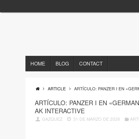
Saltar
al
contenido
SALTAR
HOME
BLOG
CONTACT
AL
CONTENIDO
INICIO
ARTICLE
ARTÍCULO: PANZER I EN «GER
ARTÍCULO: PANZER I EN «GERMAN
AK INTERACTIVE
GAZQUEZ
31 DE MARZO DE 2026
ART