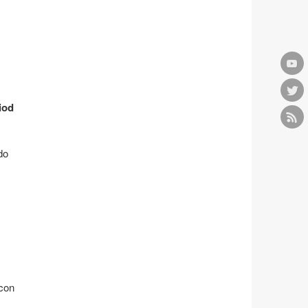
iod
do
 con