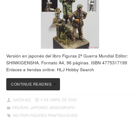
Versión en japonés del libro Figuras 2ª Guerra Mundial Editor:
SHINKIGENSHA. Formato A4, 96 páginas. ISBN 4775317199
Enlaces a tiendas online: HLJ Hobby Search
CONTINUE READING
GAZQUEZ
4 DE ABRIL DE 2025
FIGURAS
,
JAPONÉS
,
MONOGRAPH
MILITARY FIGURES PAINTING GUIDE