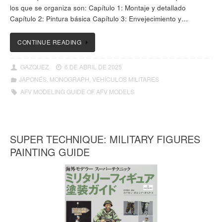
los que se organiza son: Capítulo 1: Montaje y detallado
Capítulo 2: Pintura básica Capítulo 3: Envejecimiento y…
CONTINUE READING
GAZQUEZ
6 DE ABRIL DE 2025
JAPONÉS
,
MONOGRAPH
,
VEHÍCULOS MILITARES
AFV MODELING GUIDE OF AFV MODELS
SUPER TECHNIQUE: MILITARY FIGURES
PAINTING GUIDE